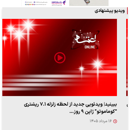
ویدیو پیشنهادی
ببینید| ویدئویی جدید از لحظه زلزله ۷.۱ ریشتری
"کوماموتو" ژاپن ۹ روز…
۱۶ مرداد ۱۴۰۵