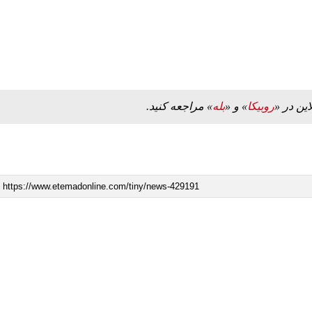
این در «
روبیکا
» و «
بله
» مراجعه کنید.