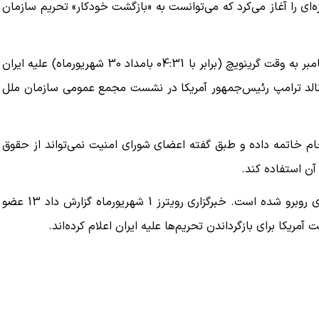
 آمریکا از برجام خارج نشده بود، این نامه، روند 30 روزه‌ای را آغاز می‌کرد که می‌توانست به «بازگشت خودکار» تحریم‌ سازمان
ه به بیت
پزشکیان: از حد و حدود خودمان دفاع می‌کنیم، اما
در آن حالت، تمامی تحریم‌های سازمان ملل نیمه شب 20 سپتامبر به وقت گرینویچ (برابر با 04:31 بامداد 30 شهریورماه) علیه ایران
به‌دنبال گسترش جنگ نیس…
دونالد ترامپ رئیس‌جمهور آمریکا در نشست مجمع عمومی سازمان ملل
۱۳ مرداد ۱۴۰۵
 سال 1397 به مشارکتش در برجام خاتمه داده و طبق گفته اعضای شورای امنیت نمی‌تواند از حقوق
آن استفاده کند.
به همین دلیل، تلاش آمریکا از همان آغاز با مخالفت‌های جدی روبرو شده است. خبرگزاری رویترز 1 شهریورماه گزارش داد 13 عضو
ریکا برای بازگرداندن تحریم‌ها علیه ایران اعلام کرده‌اند.