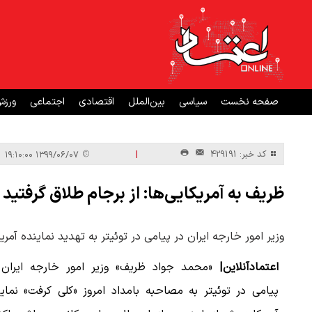
صفحه نخست
سیاسی
بین‌الملل
اقتصادی
اجتماعی
ورز
|
کد خبر: 429191
۱۳۹۹/۰۶/۰۷ ۱۹:۱۰:۰۰
ظریف به آمریکایی‌ها: از برجام طلاق گرفتید
وزیر امور خارجه ایران در پیامی در توئیتر به تهدید نماینده آ
اعتمادآنلاین|
«محمد جواد ظریف» وزیر امور خارجه ایران 
پیامی در توئیتر به مصاحبه بامداد امروز «کلی کرفت» نمای