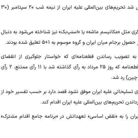
«مایک پامپئو»، وزیر خارجه آمریکا نیز شامگاه پنجشنبه مدعی شد تحریم‌های بین‌المللی علیه ایران از نیمه شب 20 سپتامبر (30
یگری مثل «مکانیسم ماشه» یا «اسنپ‌بک» نیز شناخته می‌شود به دنبال
میان ایران و گروه موسوم به 1+5 تعلیق شده بودند.
 تصویب رساندن قطعنامه‌ای که خواستار جلوگیری از انقضای
محدودیت‌های تسلیحاتی علیه ایران بود، صورت می‌گیرد. آن قطعنامه که روز 25 مرداد به رأی گذاشته شد با 11 رأی ممتنع، 2 رأی
ای تسلیحاتی علیه ایران موفق نشود قصد دارد بر حسب تفسیر خود از
شورای امنیت ایران را به «نقض اساسی» تعهداتش در «برنامه جامع اقدام مشترک»