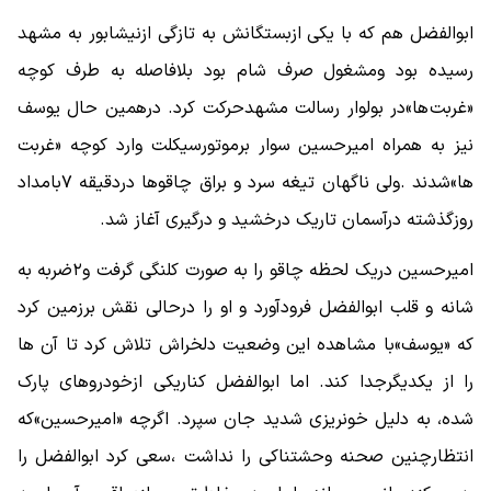
ابوالفضل هم که با یکی ازبستگانش به تازگی ازنیشابور به مشهد
رسیده بود ومشغول صرف شام بود بلافاصله به طرف کوچه
«غربت ها»در بولوار رسالت مشهدحرکت کرد. درهمین حال یوسف
نیز به همراه امیرحسین سوار برموتورسیکلت وارد کوچه «غربت
ها»شدند .ولی ناگهان تیغه سرد و براق چاقوها دردقیقه ۷بامداد
روزگذشته درآسمان تاریک درخشید و درگیری آغاز شد.
امیرحسین دریک لحظه چاقو را به صورت کلنگی گرفت و۲ضربه به
شانه و قلب ابوالفضل فرودآورد و او را درحالی نقش برزمین کرد
که «یوسف»با مشاهده این وضعیت دلخراش تلاش کرد تا آن ها
را از یکدیگرجدا کند. اما ابوالفضل کناریکی ازخودروهای پارک
شده، به دلیل خونریزی شدید جان سپرد. اگرچه «امیرحسین»که
انتظارچنین صحنه وحشتناکی را نداشت ،سعی کرد ابوالفضل را