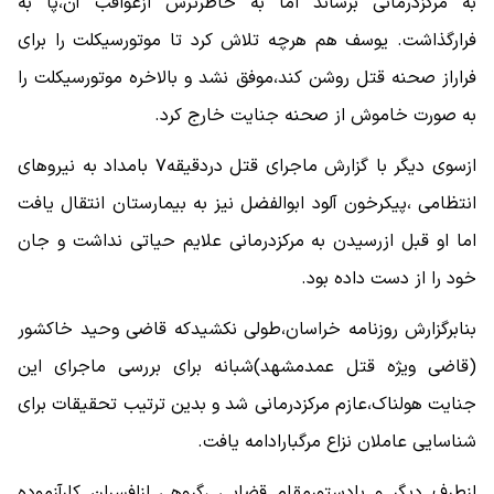
به مرکزدرمانی برساند اما به خاطرترس ازعواقب آن،پا به
فرارگذاشت. یوسف هم هرچه تلاش کرد تا موتورسیکلت را برای
فراراز صحنه قتل روشن کند،موفق نشد و بالاخره موتورسیکلت را
به صورت خاموش از صحنه جنایت خارج کرد.
ازسوی دیگر با گزارش ماجرای قتل دردقیقه۷ بامداد به نیروهای
انتظامی ،پیکرخون آلود ابوالفضل نیز به بیمارستان انتقال یافت
اما او قبل ازرسیدن به مرکزدرمانی علایم حیاتی نداشت و جان
خود را از دست داده بود.
بنابرگزارش روزنامه خراسان،طولی نکشیدکه قاضی وحید خاکشور
(قاضی ویژه قتل عمدمشهد)شبانه برای بررسی ماجرای این
جنایت هولناک،عازم مرکزدرمانی شد و بدین ترتیب تحقیقات برای
شناسایی عاملان نزاع مرگبارادامه یافت.
ازطرف دیگر و بادستورمقام قضایی ،گروهی ازافسران کارآزموده