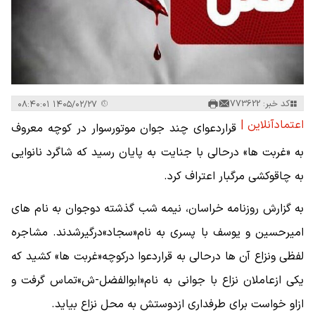
کد خبر: 773622
۱۴۰۵/۰۲/۲۷ ۰۸:۴۰:۰۱
اعتمادآنلاین |
قراردعوای چند جوان موتورسوار در کوچه معروف
به «غربت ها» درحالی با جنایت به پایان رسید که شاگرد نانوایی
به چاقوکشی مرگبار اعتراف کرد.
به گزارش روزنامه خراسان، نیمه شب گذشته دوجوان به نام های
امیرحسین و یوسف با پسری به نام«سجاد»درگیرشدند. مشاجره
لفظی ونزاع آن ها درحالی به قراردعوا درکوچه«غربت ها» کشید که
یکی ازعاملان نزاع با جوانی به نام«ابوالفضل-ش»تماس گرفت و
ازاو خواست برای طرفداری ازدوستش به محل نزاع بیاید.