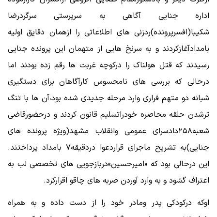
اداره جنایی آگاهی به سرپرستی سرگردرضا
شکیبا(افسرپرونده)ردزنی های اطلاعاتی را ازهمان دقایق اولیه
بامدادآغازکردند و به سرنخ هایی از متهمان این پرونده جنایی
رسیدند که قتل هولناک را درکوچه غربت ها رقم زده بودند اما
درحالی که بررسی های نامحسوس کارآگاهان برای دستگیری
شبانه دو متهم فراری وارد مرحله جدیدی شده بود،آن ها با تنگ
ترشدن حلقه محاصره خودراتسلیم قانون کردند و درحضورقاضی
شعبه۲۵۸دادسرای عمومی وانقلاب مشهد(ویژه پرونده های
جنایی)به تشریح ماجرای قراردعوا دردقیقه۷ بامداد پرداختند.
این درحالی بود که «امیرحسین»دربازجویی های تخصصی لب به
اعتراف گشود و به وارد آوردن ضربه های چاقو اقرارکرد.
اوکه درکودکی پدر ومادر خود را از دست داده و به همراه