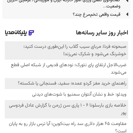
گفت‌وگوی تلفنی وزرای امور خارجه ایران و موریتانی/ عراقچی آخرین
وضعیت…
قیمت واقعی تخم‌مرغ چند؟