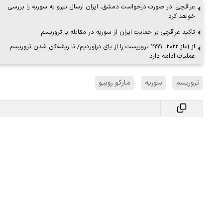
عراقچی: در صورت درخواست دمشق، ایران ارسال نیرو به سوریه را بررسی
خواهد کرد
تاکید عراقچی بر حمایت ایران از سوریه در مقابله با تروریسم
 لحظه حمله به بیت
پزشکیان: از حد و حدود خودمان دفاع می‌
از آغاز ۲۰۲۲، ۱۹۹۹ تروریست را از پای درآوردیم/ تا ریشه‌کن شدن تروریسم
به‌دنبال گسترش جنگ نیس…
عملیات ادامه دارد
۱۳ مرداد ۱۴۰۵
تروریسم
سوریه
مارکو روبیو