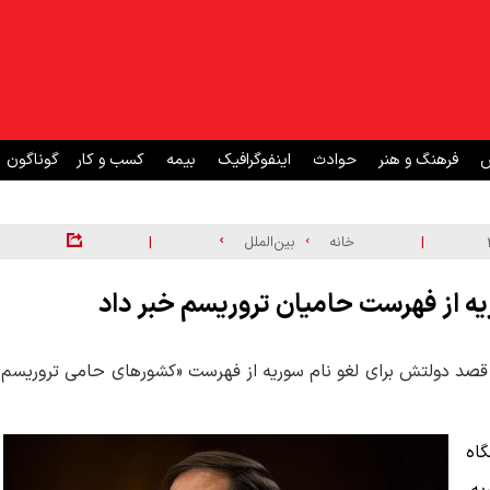
ش
فرهنگ و هنر
حوادث
اینفوگرافیک
بیمه
کسب و کار
گوناگون
|
|
خانه
بین‌الملل
ه از فهرست حامیان تروریسم خبر داد
از قصد دولتش برای لغو نام سوریه از فهرست «کشورهای حامی تروریسم»
اه