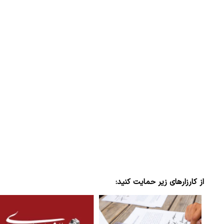
ببینید| لحظه بمباران خیابان فردوسی در جنگ ۴۰
"کوماموتو" ژاپن ۹ روز…
۱۶ مرداد ۱۴۰۵
از کارزارهای زیر حمایت کنید: