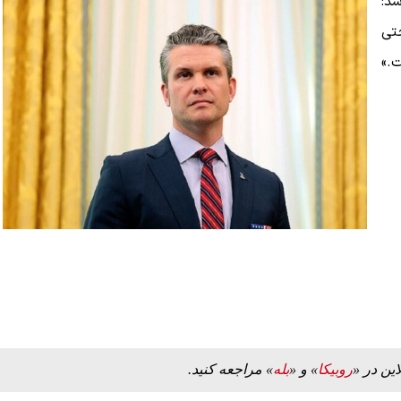
د:
تی
ت.»
این در «
روبیکا
» و «
بله
» مراجعه کنید.