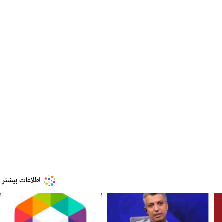
ببینید| ویدئویی جدید از لحظه زلزله ۷.۱ ریشتری
ببینید| روایت رئیس جمهور از لحظه حمله به بیت
رهبری
۱۴ مرداد ۱۴۰۵