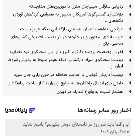
ردیابی سارقان میلیاردی منزل با دوربین‌های مداربسته
پزشکیان: گفت‌وگوها آمریکا را مجبور به همراهی کرد/هنر، آوردن
نگاه‌های…
عراقچی: تفاهم با عمان به‌معنی بازگشایی تنگه هرمز نیست
غریب آبادی، معاون وزیر خارجه: در اثر تصمیمات برخی کشورهای
ساحلی، پای…
آخرین وضعیت پرونده «کلثوم اکبری» از زبان سخنگوی قوه قضاییه
ببینید| سخنگوی سپاه: بازگشایی تنگه هرمز منوط به پذیرش شروط
ایران از…
ببینید| بازیکن فوتبال با اصابت صاعقه در حین بازی جان سپرد
تلاش برای انتقال پادگان‌ها به خارج ازتهران/ آغاز ساخت پناهگاه و…
هشدار نسبت به وقوع تندباد در تهران