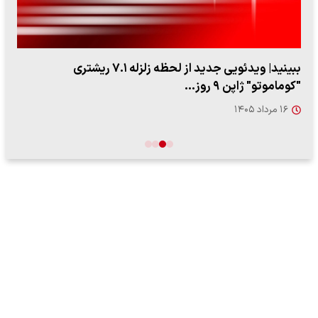
ببینید| ویدئویی جدید از لحظه زلزله ۷.۱ ریشتری
"کوماموتو" ژاپن ۹ روز…
۱۶ مرداد ۱۴۰۵