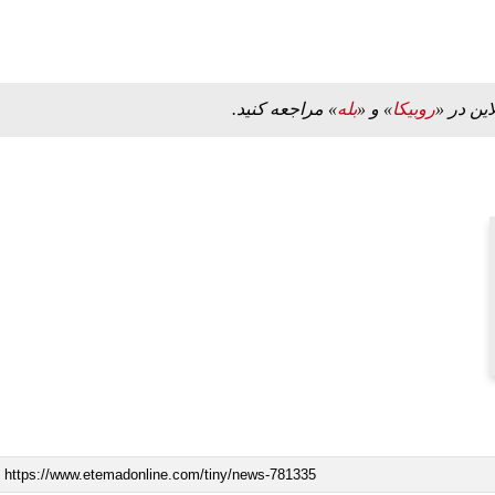
این در «
روبیکا
» و «
بله
» مراجعه کنید.