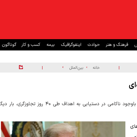
ش
فرهنگ و هنر
حوادث
اینفوگرافیک
بیمه
کسب و کار
گوناگون
|
|
خانه
بین‌الملل
ای
رئیس جمهوری آمریکا ادعاهای دروغ علیه ایران را تکرار کرد و باوجود ناکامی در دستیابی به اهداف طی ۴۰ روز تجاوزگری، بار د
ای