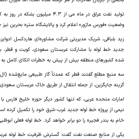
بخشی از جریان صادرات از سر گرفته شده است، اما میزان انت
 لحظه حمله به بیت
پزشکیان: از حد و حدود خودمان دفاع می‌
وضعیت «فورس ماژور» اعلام کرد و پالایشگاه ستره بحرین نیز
به‌دنبال گسترش جنگ نیس…
زید بلباقی، شریک مدیریتی شرکت مشاوره‌ای هاردکسل ادوایزر
۱۳ مرداد ۱۴۰۵
جدید خط لوله با مشارکت عربستان سعودی، کویت و قطر، باز
شده کشورهای منطقه بیش از پیش به خطرات اتکای کامل به تن
سه منبع مطلع گفتند قطر که عمدتاً گاز طبیعی مایع‌شده (ال
گزینه جایگزین، از جمله انتقال از طریق خاک عربستان سعودی، 
امارات متحده عربی، که تنها کشور دیگر حوزه خلیج فارس با
نیمی از پروژه خط لوله جدید غرب–شرق خود را تکمیل کرده است
خام به بندر فجیره را دو برابر خواهد کرد. خط لوله فعلی ابوظبی نیز توان انتقال روزانه 
یکی از منابع صنعت نفت گفت: گسترش ظرفیت خط لوله عربست