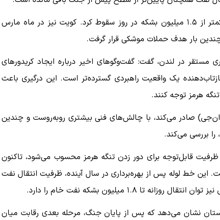
قال نفت همچنان پایین‌تر از سطح پیش از جنگ باقی مانده است.
تولید نفت عراق در ماه می از ۴.۳ میلیون بشکه در روز به کمتر از ۱.۵ میلیون بشکه در روز سقوط کرد. کویت نیز در ماه مارس
کنیم، اما
ببینید| لحظه بمباران خیابان فردوسی در جنگ ۴۰
 چندین بار هدف حملات موشکی قرار گرفت.
روزه از زاویه جدید
ی مستقر در لندن، گفت: گفت‌وگوهای اخیر درباره ایجاد کریدورهای
۱۲ مرداد ۱۴۰۵
تاب‌دهنده یک واقعیت راهبردی گسترده‌تر است. این درگیری باعث
گه هرمز توجه کنند.
‌ان‌جی) صادر می‌کند، با چالش‌های فنی بیشتری روبه‌روست و چندین
را بررسی می‌کند.
 ظرفیت قابل‌توجه برای دور زدن تنگه هرمز محسوب می‌شود، تاکنون
. این خط لوله پس از بهره‌برداری در سال آینده، ظرفیت انتقال نفت
تا ۱.۸ میلیون بشکه نفت خام را دارد.
ان نشان می‌دهد که پس از پایان جنگ، مرحله بعدی رقابت میان