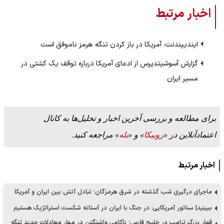
اخبار مرتبط
ایندیپندنت: آمریکا در باز کردن تنگه هرمز ناموفق است
گزارش آسوشیتدپرس از ادعای آمریکا درباره توقف یک کشتی در
مسیر ایران
برای مطالعه و بررسی آخرین اخبار و تحلیل‌ها به کانال
اعتمادآنلاین در «
روبیکا
» و «
بله
» مراجعه کنید.
اخبار مرتبط
ماجرای درگیری شب گذشته در شرق هرمزگان؛ تبادل آتش بین ایران و آمریکا
ببینید| سناتور آمریکایی: در جنگ با ایران در آستانه شکست استراتژیک هستیم
قمار بزرگ ترامپ در خلیج فارس؛ ناکامی واشنگتن در مهار معادلات جدید تنگه