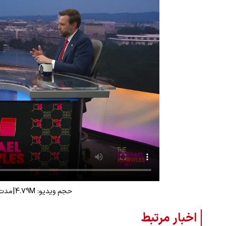
|
حجم ویدیو: 4.79M
مدت زم
اخبار مرتبط