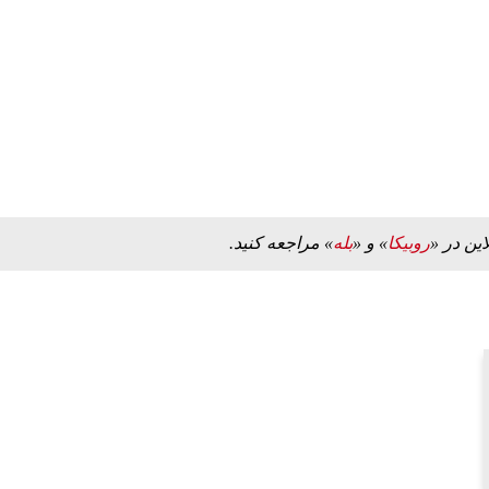
ه به بیت
پزشکیان: از حد و حدود خودمان دفاع می‌کنیم، اما
به‌دنبال گسترش جنگ نیس…
۱۳ مرداد ۱۴۰۵
این در «
روبیکا
» و «
بله
» مراجعه کنید.