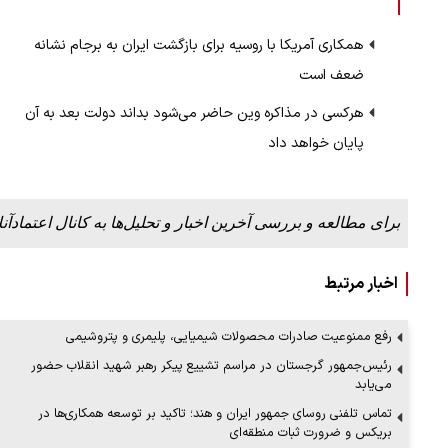
همکاری آمریکا با روسیه برای بازگشت ایران به برجام نشانه
ضعف است
ببینید| ویدئویی جدید از لحظه زلزله ۷.۱ ریشتری
ببینید| روایت رئیس جمهور از لحظه حمل
رهبری
هرکسی در مذاکره وین حاضر می‌شود بداند دولت بعد به آن
۱۴ مرداد ۱۴۰۵
پایان خواهد داد
برای مطالعه و بررسی آخرین اخبار و تحلیل‌ها به کانال اعتمادآنل
اخبار مرتبط
رفع ممنوعیت صادرات محصولات شیمیایی، پلیمری و پتروشیمی
رئیس‌جمهور گرجستان در مراسم تشییع پیکر رهبر شهید انقلاب حضور
می‌یابد
تماس تلفنی روسای جمهور ایران و هند؛ تاکید بر توسعه همکاری‌ها در
بریکس و ضرورت ثبات منطقه‌ای