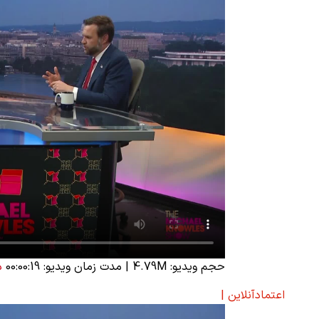
حجم ویدیو: 4.79M
|
مدت زمان ویدیو: 00:00:19
د
اعتمادآنلاین |