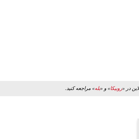
ه به بیت
پزشکیان: از حد و حدود خودمان دفاع می‌کنیم، اما
به‌دنبال گسترش جنگ نیس…
۱۳ مرداد ۱۴۰۵
این در «
روبیکا
» و «
بله
» مراجعه کنید.