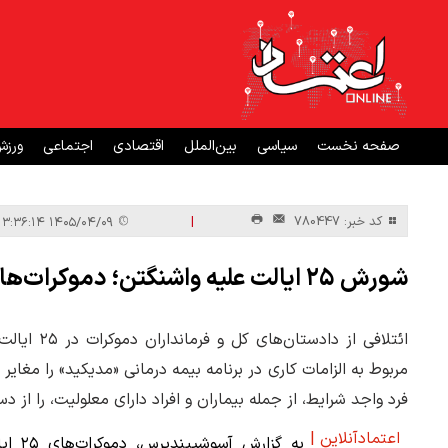
صفحه نخست
سیاسی
بین‌الملل
اقتصادی
اجتماعی
ورز
|
کد خبر: 780447
۱۴۰۵/۰۴/۰۹ ۱۳:۳۶:۱۴
شورش ۲۵ ایالت علیه واشنگتن؛ دموکرات‌ها ترامپ را به پای میز محاکمه کشاندند
ائتلافی از
مربوط به الزامات کاری در برنامه بیمه درمانی «مدیکید» را مغایر
فرد واجد شرایط، از جمله بیماران و افراد دارای معلولیت، را از
اعتمادآنلاین |
به گزارش آسوشییندپرس،