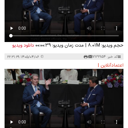
حجم ویدیو: 8.01M
|
مدت زمان ویدیو: 00:00:39
دانلود ویدیو
کد خبر: 779954
۱۴۰۵/۰۴/۰۶ ۲۲:۳۱:۲۹
اعتمادآنلاین |