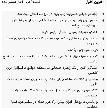
آخرین اخبار
لیست آخرین اخبار منتشر شده
زلزله در حوالی حسینیه؛ زمین‌لرزه در مرز سه استان ثبت شد
معاون اول رئیس‌جمهور: دولت همراه قطعی میدان و پشتیبان
نیروهای مسلح است
افشای جزئیات رسوایی اخلاقی رئیس فیفا
اسکات ریتر: وابستگی حکام عرب به آمریکا یک ضعف راهبردی است؛
ایران در…
فریده شهبازی درگذشت
توانیر: مصرف برق پتروشیمی دماوند ۴.۵ برابر ظرفیت مجاز بود؛ قطع
برق…
افشاگری کان از یک راهبرد جنجالی در منطقه؛ توافق با اسرائیل برای
کاهش…
واعظی: یادداشت تفاهم پایان جنگ به نفع ایران است؛ نباید تحت
تأثیر…
تنگه هرمز برای آمریکا و اسرائیل محدود می‌شود؟؛ اعلام جزئیات
مصوبه…
وال‌استریت ژورنال: ایران بیش از ۲ هزار حمله در سراسر غرب آسیا
انجام…