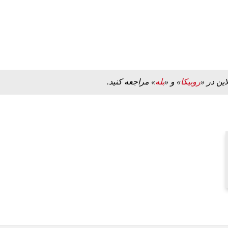
این در «
روبیکا
» و «
بله
» مراجعه کنید.