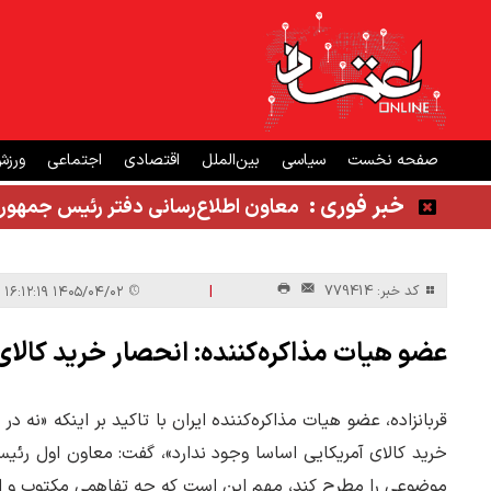
صفحه نخست
سیاسی
بین‌الملل
اقتصادی
اجتماعی
ورز
خبر فوری :
معاون اطلاع‌رسانی دفتر رئیس جمهور
|
کد خبر: 779414
۱۴۰۵/۰۴/۰۲ ۱۶:۱۲:۱۹
عضو هیات مذاکره‌کننده: انحصار خرید کالای
قربانزاده، عضو هیات مذاکره‌کننده ایران با تاکید بر اینکه «نه
خرید کالای آمریکایی اساسا وجود ندارد»، گفت: معاون اول ر
موضوعی را مطرح کند، مهم این است که چه تفاهمی مکتوب و 