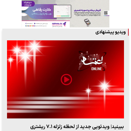
ویدیو پیشنهادی
ببینید| ویدئویی جدید از لحظه زلزله ۷.۱ ریشتری