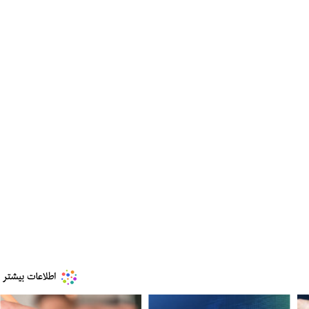
ببینید| ویدئویی جدید از لحظه زلزله ۷.۱ ریشتری
ببینید| روایت رئیس جمهور از لحظه حمله به بیت
رهبری
۱۴ مرداد ۱۴۰۵