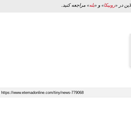
این در «
روبیکا
» و «
بله
» مراجعه کنید.