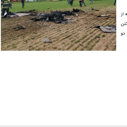
 از
تن
دو