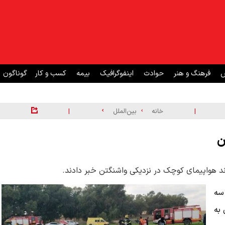
ش
فرهنگ و هنر
حوادث
اینفوگرافیک
بیمه
کسب و کار
گوناگون
|
|
خانه
بین‌الملل
ن
د هواپیمای کوچک در نزدیکی واشنگتن خبر دادند.
سه
به