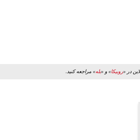
ببینید| ویدئویی جدید از لحظه زلزله ۷.۱ ریشتری
ببینید| روایت رئیس جمهور از لحظه حمله به بیت
رهبری
۱۴ مرداد ۱۴۰۵
این در «
روبیکا
» و «
بله
» مراجعه کنید.