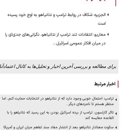
الجزیره: شکاف در روابط ترامپ و نتانیاهو به اوج خود رسیده
ببینید| لحظه بمباران خیابان فردوسی در جنگ ۴۰
است
"کوماموتو" ژاپن ۹ روز…
معاریو: انتقادات تند ترامپ از نتانیاهو، نگرانی‌های جدی‌ای را
۱۶ مرداد ۱۴۰۵
در میان افکار عمومی اسرائیل…
برای مطالعه و بررسی آخرین اخبار و تحلیل‌ها به کانال اعتمادآنل
اخبار مرتبط
ترامپ: احتمال خوبی وجود دارد که از نتانیاهو در انتخابات حمایت کنم، اما
منتظر هستم تا نامزدهای دیگر…
تاکر کارلسون: ترامپ از برده اسرائیل بودن به این رسید که نتانیاهو را با
القاعده مقایسه کند
سکوت معنادار نتانیاهو بعد از انتشار مفاد سند تفاهم میان ایران و آمریکا