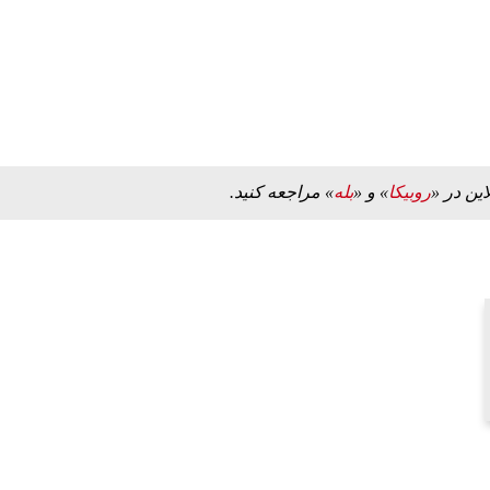
این در «
روبیکا
» و «
بله
» مراجعه کنید.