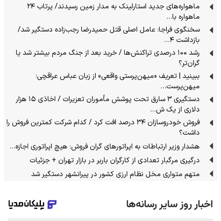
ماهواره‌های جدید استارلینک به مدار زمین رسیدند/ پرتاب ۲۴
ماهواره با…
سخنگوی فراجا: عامل اصلی قتل حمیدرضا رجب‌زاده دستگیر شد/
بازداشت ۴…
رشد ۱۰۰ درصدی تراکنش‌ها / خرید بعد از جنگ مردم بیشتر شد یا
گران‌تر؟
ببینید | تعریف «میهن‌پرستی واقعی» از زبان عباس عراقچی؛
میهن‌پرست…
دستگیری ۳ سارق تحت پوشش مأموران تعزیرات / اخاذی ۱۵ هزار
دلاری از یک ش…
فروش خودروسازان ۳۴ درصد افت کرد / کدام شرکت کمترین فروش را
داشت؟
هشدار وزیر ارتباطات به اپراتورهای گران فروش: هیچ اپراتوری اجازه…
درگیری مرگبار تعدادی از کارگران باربر در بازار تهران + جزئیات
متهم متواری مخل نظام ارزی کشور در پیرانشهر دستگیر شد