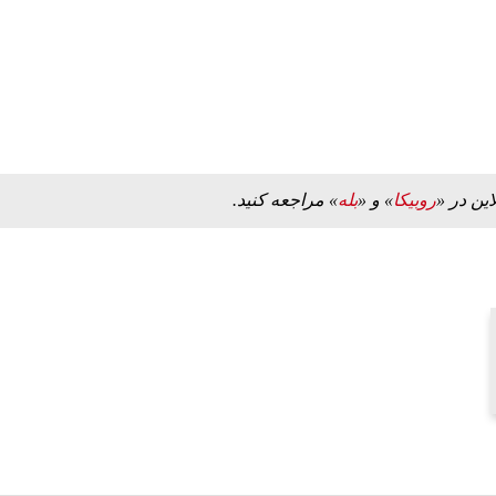
ه به بیت
پزشکیان: از حد و حدود خودمان دفاع می‌کنیم، اما
به‌دنبال گسترش جنگ نیس…
۱۳ مرداد ۱۴۰۵
این در «
روبیکا
» و «
بله
» مراجعه کنید.