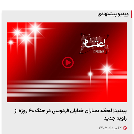
ویدیو پیشنهادی
ببینید| ویدئویی جدید از لحظه زلزله ۷.۱ ریشتری
"کوماموتو" ژاپن ۹ روز…
۱۶ مرداد ۱۴۰۵