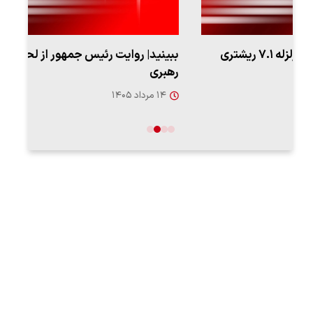
ببینید| روایت رئیس جمهور از لحظه حمله به بیت
پزشک
رهبری
به‌
۱۴ مرداد ۱۴۰۵
۱۳ مرد