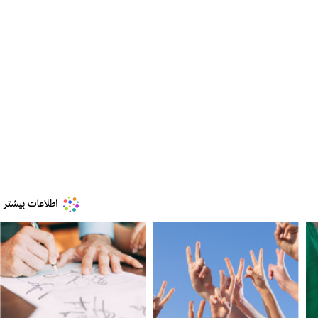
مز منوط به
ببینید| ویدئویی جدید از لحظه زلزله ۷.۱ ریشتری
"کوماموتو" ژاپن ۹ روز…
۱۶ مرداد ۱۴۰۵