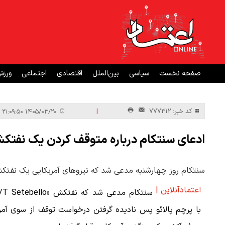
صفحه نخست
سیاسی
بین‌الملل
اقتصادی
اجتماعی
ورز
|
کد خبر: 777312
۱۴۰۵/۰۳/۲۰ ۲۱:۰۹:۵۰
ادعای سنتکام درباره متوقف کردن یک نفتکش د
سنتکام روز چهارشنبه مدعی شد که نیروهای آمریکایی یک نفتکش ر
اعتمادآنلاین |
با پرچم پالائو پس نادیده گرفتن درخواست توقف از سوی آمر