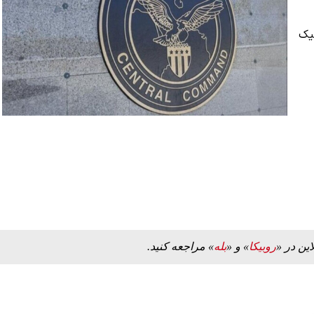
لیک
این در «
روبیکا
» و «
بله
» مراجعه کنید.