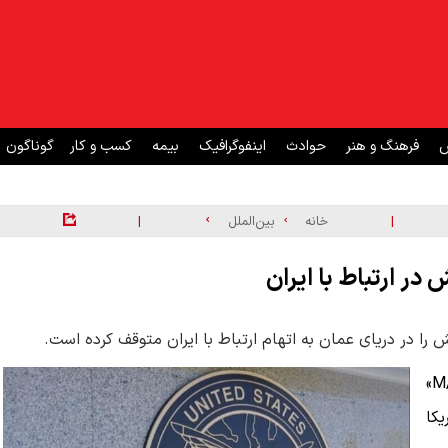
ش
فرهنگ و هنر
حوادث
اینفوگرافیک
بیمه
کسب و کار
گوناگون
|
|
خانه
بین‌الملل
ر ارتباط با ایران
ا در دریای عمان به اتهام ارتباط با ایران متوقف کرده است.
سنتکام مدعی شد که نفتکش «M/T Setebello»
یکا