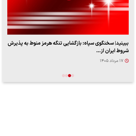
ببینید| ویدئویی جدید از لحظه زلزله ۷.۱ ریشتری
"کوماموتو" ژاپن ۹ روز…
۱۶ مرداد ۱۴۰۵
…