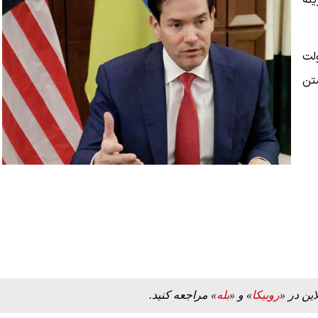
نه
لت
شتن
این در «
روبیکا
» و «
بله
» مراجعه کنید.