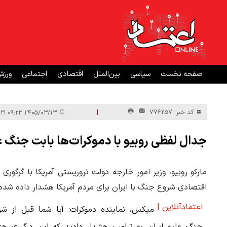
صفحه نخست
سیاسی
بین‌الملل
اقتصادی
اجتماعی
ورز
|
کد خبر: 776257
۱۴۰۵/۰۳/۱۳ ۲۱:۰۹:۲۳
جدال لفظی روبیو با دموکرات‌ها بابت جنگ عل
مارکو روبیو، وزیر امور خارجه دولت تروریستی آمریکا با گرگوری
اقتصادی شروع جنگ با ایران برای مردم آمریکا هشدار داده شده بو
اعتمادآنلاین |
میکس، نماینده دموکرات: آیا شما قبل از شر