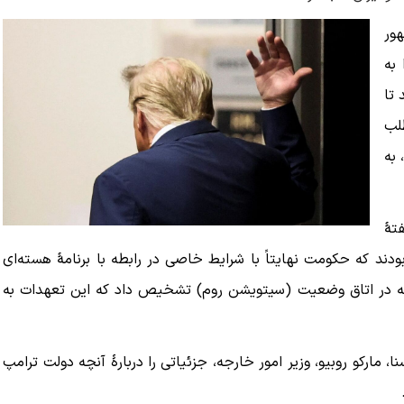
هور
به
 تا
طلب
 به
تهٔ
ودند که حکومت نهایتاً با شرایط خاصی در رابطه با برنامهٔ هسته‌ای
معه در اتاق وضعیت (سیتویشن روم) تشخیص داد که این تعهدات به
مارکو روبیو، وزیر امور خارجه، جزئیاتی را دربارهٔ آنچه دولت ترامپ