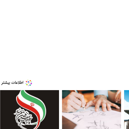
ببینید| ویدئویی جدید از لحظه زلزله ۷.۱ ریشتری
ببینید| روایت رئیس جمهور از لحظه حمله به بیت
رهبری
۱۴ مرداد ۱۴۰۵