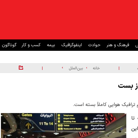
ش
فرهنگ و هنر
حوادث
اینفوگرافیک
بیمه
کسب و کار
گوناگون
|
|
خانه
بین‌الملل
بحرین حریم هوایی خود را از ساعت ۰۳:۳۰ تا
این