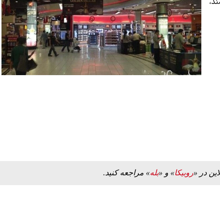
د،
این در «
روبیکا
» و «
بله
» مراجعه کنید.