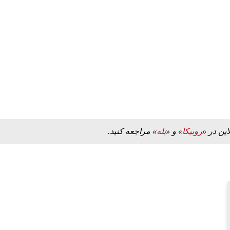
این در «
روبیکا
» و «
بله
» مراجعه کنید.