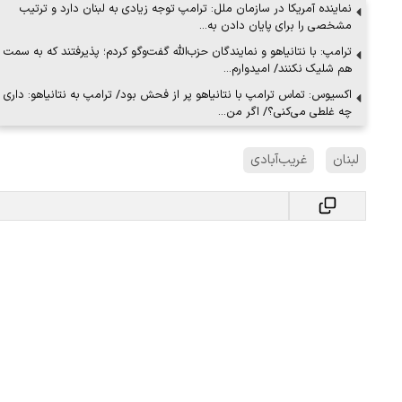
نماینده آمریکا در سازمان ملل: ترامپ توجه زیادی به لبنان دارد و ترتیب
مشخصی را برای پایان دادن به…
ترامپ: با نتانیاهو و نمایندگان حزب‌الله گفت‌وگو کردم؛ پذیرفتند که به سمت
ملات به عادل
ببینید| روایت رئیس جمهور از لحظه حمل
هم شلیک نکنند/ امیدوارم…
…
رهبری
اکسیوس: تماس ترامپ با نتانیاهو پر از فحش بود/ ترامپ به نتانیاهو: داری
چه غلطی می‌کنی؟/ اگر من…
۱۴ مرداد ۱۴۰۵
لبنان
غریب‌آبادی