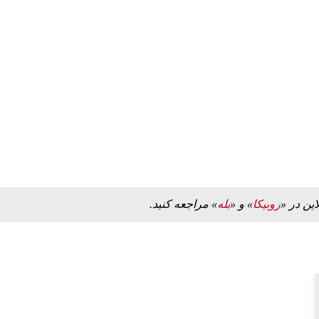
این در «
روبیکا
» و «
بله
» مراجعه کنید.