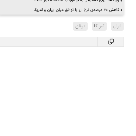
ویتکاف: برای دستیابی به توافق، به مصالحه نیاز است
کاهش ۳۰ درصدی نرخ ارز با توافق میان ایران و آمریکا
ایران
آمریکا
توافق
ببینید| لحظه بمباران خیابان فردوسی در جنگ ۴۰
"کوماموتو" ژاپن ۹ روز…
۱۶ مرداد ۱۴۰۵