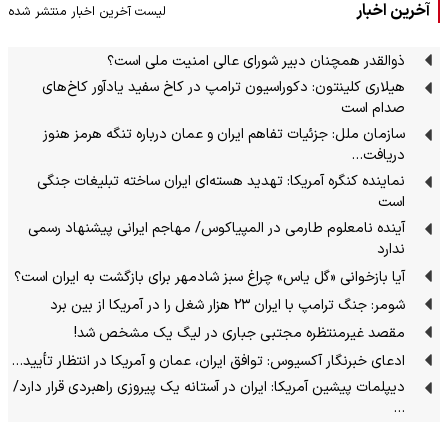
آخرین اخبار
لیست آخرین اخبار منتشر شده
ذوالقدر همچنان دبیر شورای ‌عالی امنیت ملی است؟
هیلاری کلینتون: دکوراسیون ترامپ در کاخ سفید یادآور کاخ‌های
صدام است
سازمان ملل: جزئیات تفاهم ایران و عمان درباره تنگه هرمز هنوز
دریافت…
نماینده کنگره آمریکا: تهدید هسته‌ای ایران ساخته تبلیغات جنگی
است
آینده نامعلوم طارمی در المپیاکوس/ مهاجم ایرانی پیشنهاد رسمی
ندارد
آیا بازخوانی «گل یاس» چراغ سبز شادمهر برای بازگشت به ایران است؟
شومر: جنگ ترامپ با ایران ۲۳ هزار شغل را در آمریکا از بین برد
مقصد غیرمنتظره مجتبی جباری در لیگ یک مشخص شد!
ادعای خبرنگار آکسیوس: توافق ایران، عمان و آمریکا در انتظار تأیید…
دیپلمات پیشین آمریکا: ایران در آستانه یک پیروزی راهبردی قرار دارد/
…