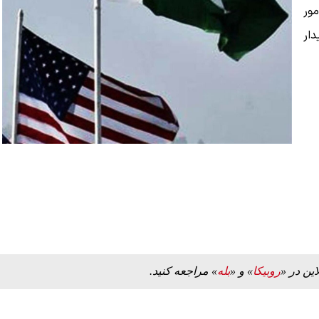
مور
دیدار
این در «
روبیکا
» و «
بله
» مراجعه کنید.