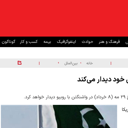
ش
فرهنگ و هنر
حوادث
اینفوگرافیک
بیمه
کسب و کار
گوناگون
|
|
خانه
بین‌الملل
 خود دیدار می‌کند
د.
یکا