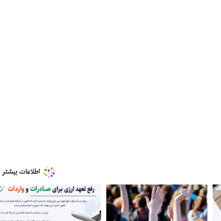
مز منوط به
ببینید| ویدئویی جدید از لحظه زلزله ۷.۱ ریشتری
"کوماموتو" ژاپن ۹ روز…
۱۶ مرداد ۱۴۰۵