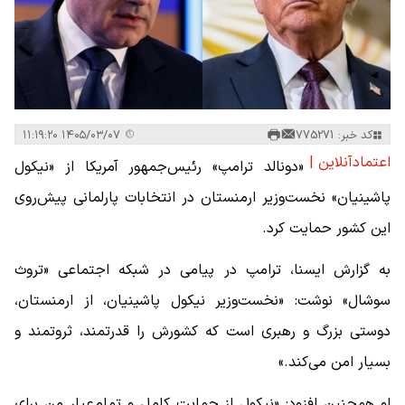
کد خبر: 775271
۱۴۰۵/۰۳/۰۷ ۱۱:۱۹:۲۰
اعتمادآنلاین |
«دونالد ترامپ» رئیس‌جمهور آمریکا از «نیکول
پاشینیان» نخست‌وزیر ارمنستان در انتخابات پارلمانی پیش‌روی
این کشور حمایت کرد.
به گزارش ایسنا، ترامپ در پیامی در شبکه اجتماعی «تروث
سوشال» نوشت: «نخست‌وزیر نیکول پاشینیان، از ارمنستان،
دوستی بزرگ و رهبری است که کشورش را قدرتمند، ثروتمند و
بسیار امن می‌کند.»
او همچنین افزود: «نیکول از حمایت کامل و تمام‌عیار من برای