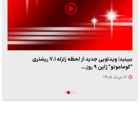
ببینید| ویدئویی جدید از لحظه زلزله ۷.۱ ریشتری
"کوماموتو" ژاپن ۹ روز…
۱۶ مرداد ۱۴۰۵