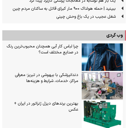
یک بار هم نوشابه در معالجات پزشکی کاربرد پیدا کرد
ببینید | حمله هولناک ۹۰۰ مار کبرای قاتل به ساکنان مردم چین
شغل عجیب در یک باغ وحش چینی
وب گردی
چرا لباس کار آبی همچنان محبوب‌ترین رنگ
در صنایع مختلف است؟
دندانپزشکی با بیهوشی در تبریز؛ معرفی
مراکز، خدمات، شرایط و هزینه‌ها
بهترین برندهای دیزل ژنراتور در ایران +
عکس