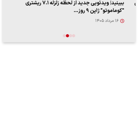
ببینید| ویدئویی جدید از لحظه زلزله ۷.۱ ریشتری
"کوماموتو" ژاپن ۹ روز…
۱۶ مرداد ۱۴۰۵