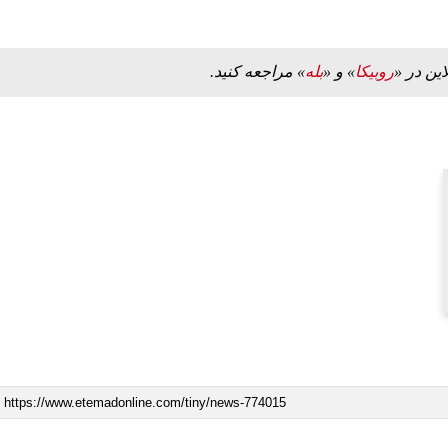
این در «
روبیکا
» و «
بله
» مراجعه کنید.
ببینید| لحظه بمباران خیابان فردوسی در جنگ ۴۰
ببینید| ویدئویی جدید از لحظه زلزله ۷.۱ ریشتری
"کوماموتو" ژاپن ۹ روز…
۱۶ مرداد ۱۴۰۵