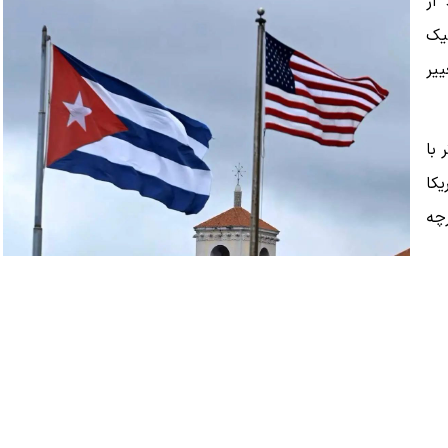
از
یک
ییر
 با
کا
رچه