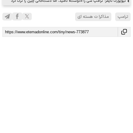
نیویورک تایمز: ترامپ شی را «دوست» نامید، اما دست‌خالی چین را ترک کرد
ترامپ
مذاکرا ت هسته ای