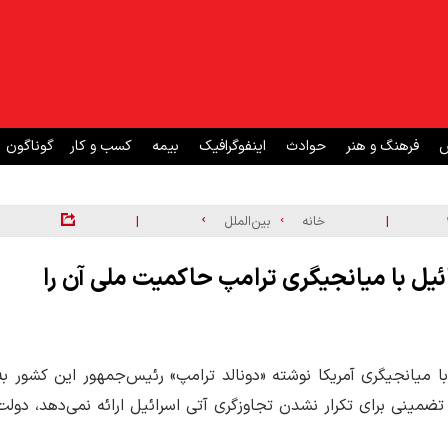
ش
فرهنگ و هنر
حوادث
اینفوگرافیک
بیمه
کسب و کار
گوناگون
|
|
خانه
بین‌الملل
ئیل با میانجیگری ترامپ حاکمیت ملی آن را
با میانجیگری آمریکا نوشته «دونالد ترامپ» رئیس‌جمهور این کشور به
تضمینی برای تکرار نشدن تجاوزگری آتی اسرائیل ارائه نمی‌دهد، دولت