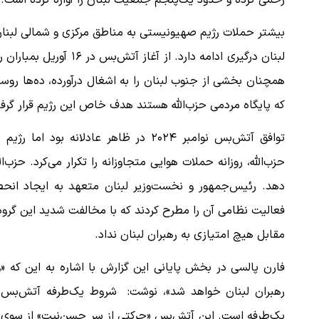
زخمی کرده و حدود یک‌پنجم جمعیت لبنان را آواره کرده است.
بیشتر حملات رژیم صهیونیستی به مناطق مرکزی و شمالی لبنان
ببینید| لحظه بمباران خیابان فردوسی در جنگ ۴۰
لبنان درگیری ادامه دارد
"کوماموتو" ژاپن ۹ روز…
همچنان بخشی از جنوب لبنان را به اشغال درآورده، ده‌ها روس
۱۶ مرداد ۱۴۰۵
که پایگاه مردمی حزب‌الله هستند هدف خاص این رژیم قرار گرفته
توافق آتش‌بس نوامبر ۲۰۲۴ در ظاهر عادل
دهد. رئیس‌جمهور و نخست‌وزیر لبنان متعهد به ایجاد انح
فعالیت نظامی آن را مطرح کردند که با مخالفت شدید این گرو
مقابل هیچ امتیازی به رهبران لبنان نداد.
فارن پالسی در بخش پایانی این گزارش با اشاره به این که «
یک‌طرفه است. این آتش‌بس «حرکتی از سر حسن‌نیت» از سوی ا