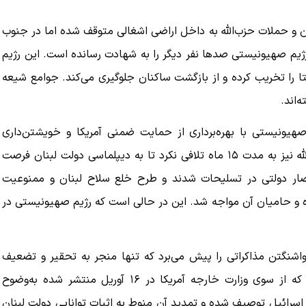
 و حملات حزب‌الله به داخل اراضی اشغالی متوقف شده اما در جنوب
ببینید| ویدئویی جدید از لحظه زلزله ۷.۱ ریشتری
ببینید| روایت رئیس جمهور از لحظه حمله به بیت
. از آغاز آتش‌بس در ۱۶ آوریل بمباران رژیم صهیونیستی صدها نفر دیگر را به شهادت رسانده است. این رژیم
رهبری
تا را تخریب کرده و از بازگشت ساکنان جلوگیری می‌کند. جوامع شیعه
۱۴ مرداد ۱۴۰۵
‌اند.
انه بود اما رژیم صهیونیستی با بهره‌برداری از حمایت ضمنی آمریکا و خویشتن‌داری
حزب‌الله، روزانه حملات هوایی متجاوزانه را تکرار می‌کرد. حزب‌الله نیز به مدت ۱۵ ماه تلافی نکرد تا به دیپلماسی دولت لبنان فرصت
صار دولتی در تسلیحات شدند و طرح خلع سلاح لبنان و ممنوعیت
ه و حامیان آن مواجه شد. این در حالی است که رژیم صهیونیستی در
واشنگتن مذاکراتی را پیش می‌برد که تنها منجر به تحقیر و تضعیف
رهبران لبنان خواهد شد»، نوشت: شروط یک‌طرفه آتش‌بس که از سوی وزارت خارجه آمریکا در ۱۶ آوریل منتشر شده به‌وضوح
سرائیل توصیف شده و تمدید آن منوط به اثبات توانایی دولت لبنان