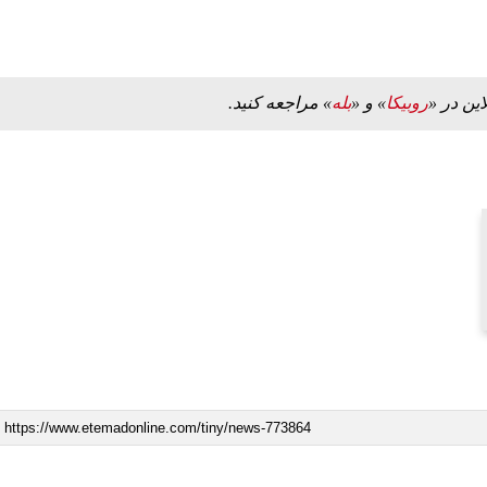
این در «
روبیکا
» و «
بله
» مراجعه کنید.