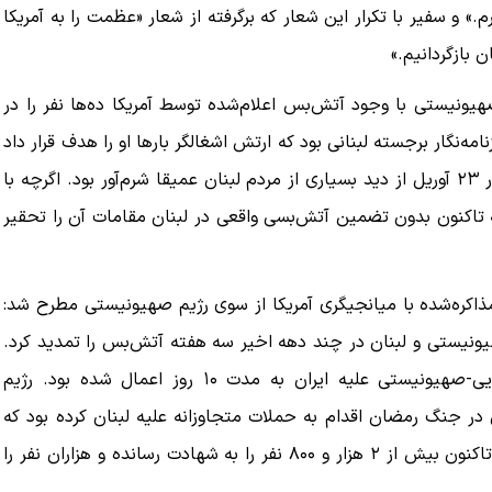
.» و سفیر با تکرار این شعار که برگرفته از شعار «عظمت را به آمریکا
 بازگردانیم.»
هیونیستی با وجود آتش‌بس اعلام‌شده توسط آمریکا ده‌ها نفر را در
‌نگار برجسته لبنانی بود که ارتش اشغالگر بارها او را هدف قرار داد
و سپس از رسیدن امدادگران به او جلوگیری کرد. این رویداد در ۲۳ آوریل از دید بسیاری از مردم لبنان عمیقا شرم‌آور بود. اگرچه با
 تاکنون بدون تضمین آتش‌بسی واقعی در لبنان مقامات آن را تحقیر
ذاکره‌شده با میانجیگری آمریکا از سوی رژیم صهیونیستی مطرح شد:
نیستی و لبنان در چند دهه اخیر سه هفته آتش‌بس را تمدید کرد.
آتش‌بس اولیه با اعلام آتش‌بس در جنگ غیرقانونی آمریکایی-صهیونیستی علیه ایران به مدت ۱۰ روز اعمال شده بود. رژیم
در جنگ رمضان اقدام به حملات متجاوزانه علیه لبنان کرده بود که
پس از آتش‌بس میان آمریکا و ایران تشدید شد. این حملات تاکنون بیش از ۲ هزار و ۸۰۰ نفر را به شهادت رسانده و هزاران نفر را