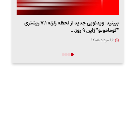
ببینید| ویدئویی جدید از لحظه زلزله ۷.۱ ریشتری
ببین
"کوماموتو" ژاپن ۹ روز…
رهب
۱۶ مرداد ۱۴۰۵
۱۴ مرد