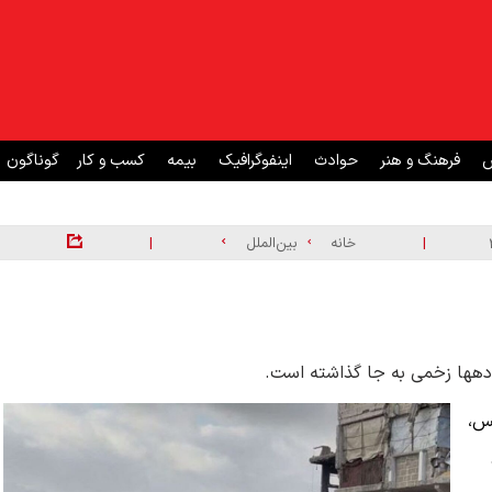
ش
فرهنگ و هنر
حوادث
اینفوگرافیک
بیمه
کسب و کار
گوناگون
|
|
خانه
بین‌الملل
دهها زخمی به جا گذاشته است.
س،