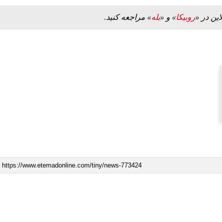
این در «
روبیکا
» و «
بله
» مراجعه کنید.