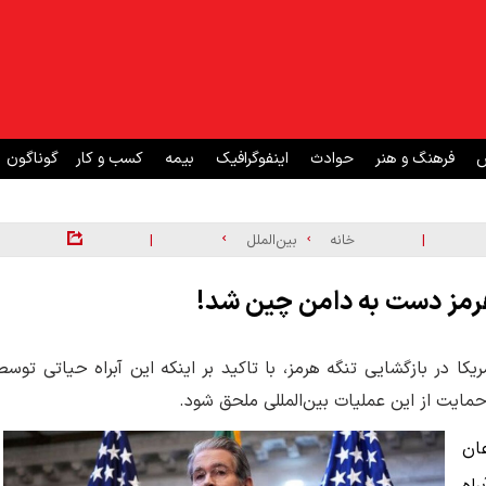
ش
فرهنگ و هنر
حوادث
اینفوگرافیک
بیمه
کسب و کار
گوناگون
|
|
خانه
بین‌الملل
ه هرمز دست به دامن چین شد!
یکا در بازگشایی تنگه هرمز، با تاکید بر اینکه این آبراه حیاتی توسط
مایت از این عملیات بین‌المللی ملحق شود.
عان