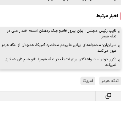
اخبار مرتبط
ببینید| ویدئویی جدید از لحظه زلزله ۷.۱ ریشتری
ببینید| روایت رئیس جمهور از لحظه حمل
رهبری
نایب رئیس مجلس: ایران پیروز قاطع جنگ رمضان است/ اقتدار ملی در
تنگه هرمز
۱۴ مرداد ۱۴۰۵
سی‌ان‌ان: محموله‌های ایرانی علی‌رغم محاصره آمریکا، همچنان از تنگه هرمز
عبور می‌کنند
تکرار درخواست واشنگتن برای ائتلاف در تنگه هرمز/ ناتو همچنان همکاری
نمی‌کند
تنگه هرمز
آمریکا