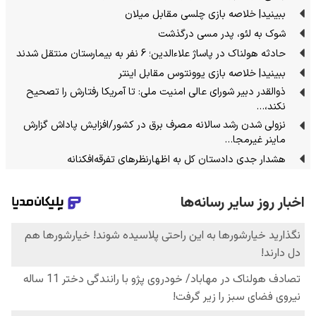
ببینید| خلاصه بازی چلسی مقابل میلان
شوک به لئو، پدر مسی درگذشت
حادثه هولناک در پاساژ علاءالدین؛ 6 نفر به بیمارستان منتقل شدند
ببینید| خلاصه بازی یوونتوس مقابل اینتر
ذوالقدر دبیر شورای عالی امنیت ملی: تا آمریکا رفتارش را تصحیح
نکند،…
نزولی شدن رشد سالانه مصرف برق در کشور/افزایش پاداش گزارش
ماینر غیرمجا…
هشدار جدی دادستان کل به اظهارنظرهای تفرقه‌افکنانه