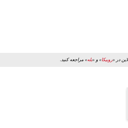
ه به بیت
پزشکیان: از حد و حدود خودمان دفاع می‌کنیم، اما
به‌دنبال گسترش جنگ نیس…
۱۳ مرداد ۱۴۰۵
این در «
روبیکا
» و «
بله
» مراجعه کنید.