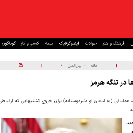
ش
فرهنگ و هنر
حوادث
اینفوگرافیک
بیمه
کسب و کار
گوناگون
|
|
خانه
بین‌الملل
ا در تنگه هرمز
عملیاتی (به ادعای او بشردوستانه) برای خروج کشتیهایی که ارتباطی
د.
ید