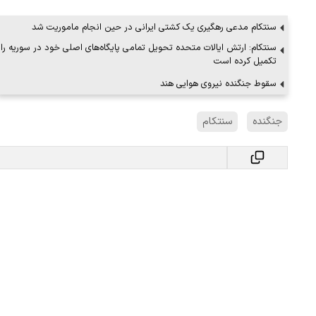
سنتکام مدعی رهگیری یک کشتی ایرانی در حین انجام ماموریت شد
سنتکام: ارتش ایالات متحده تحویل تمامی پایگاه‌های اصلی خود در سوریه را
ببینید| ویدئویی جدید از لحظه زلزله ۷.۱ ریشتری
ببینید| روایت رئیس جمهور از لحظه حمل
تکمیل کرده است
رهبری
سقوط جنگنده نیروی هوایی هند
۱۴ مرداد ۱۴۰۵
جنگنده
سنتکام