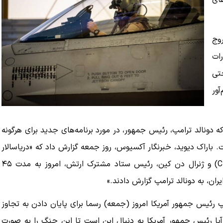
 گشت‌های
وج
رات
تی
آور
 دونالد ترامپ، رئیس جمهور، در مورد برنامه‌های جدید برای هرگونه
 باراک دیوید، خبرنگار آکسیوس، روز جمعه گزارش داد که «دریاسالار
برد کوپر، فرمانده فرماندهی مرکزی ایالات متحده (CENTCOM) و ژنرال دن کین، رئیس ستاد مشترک ارتش، امروز به مدت ۴۵
ران، به دونالد ترامپ گزارش دادند.»
شده که مهلت ۶۰ روزه دونالد ترامپ رئیس جمهور آمریکا امروز (جمعه) رسما برای پایان دادن به تجاوز
 آیا رئیس جمهور آمریکا به دنبال این است تا این جنگ را به صورت