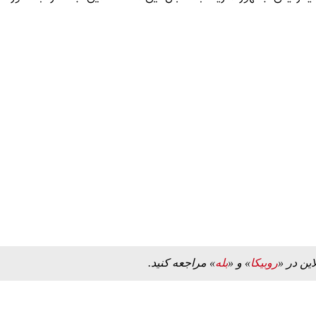
این در «
روبیکا
» و «
بله
» مراجعه کنید.