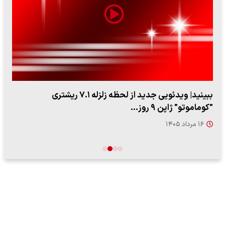
ببینید| ویدئویی جدید از لحظه زلزله ۷.۱ ریشتری
"کوماموتو" ژاپن ۹ روز…
۱۶ مرداد ۱۴۰۵