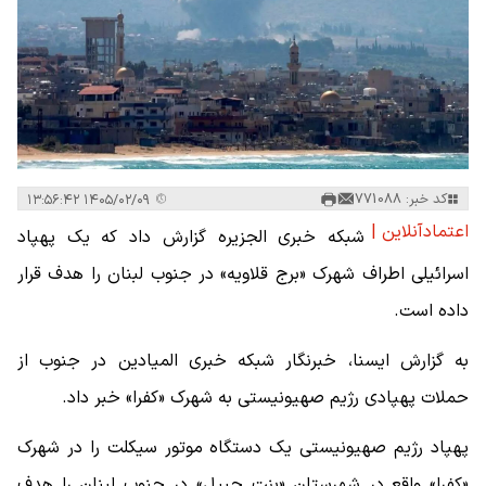
کد خبر: 771088
۱۴۰۵/۰۲/۰۹ ۱۳:۵۶:۴۲
اعتمادآنلاین |
شبکه خبری الجزیره گزارش داد که یک پهپاد
اسرائیلی اطراف شهرک «برج قلاویه» در جنوب لبنان را هدف قرار
داده است.
به گزارش ایسنا، خبرنگار شبکه خبری المیادین در جنوب از
حملات پهپادی رژیم صهیونیستی به شهرک «کفرا» خبر داد.
پهپاد رژیم صهیونیستی یک دستگاه موتور سیکلت را در شهرک
«کفرا» واقع در شهرستان «بنت جبیل» در جنوب لبنان را هدف