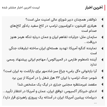
آخرین اخبار
لیست آخرین اخبار منتشر شده
ذوالقدر همچنان دبیر شورای ‌عالی امنیت ملی است؟
هیلاری کلینتون: دکوراسیون ترامپ در کاخ سفید یادآور کاخ‌های
صدام است
سازمان ملل: جزئیات تفاهم ایران و عمان درباره تنگه هرمز هنوز
دریافت…
نماینده کنگره آمریکا: تهدید هسته‌ای ایران ساخته تبلیغات جنگی
است
آینده نامعلوم طارمی در المپیاکوس/ مهاجم ایرانی پیشنهاد رسمی
ندارد
آیا بازخوانی «گل یاس» چراغ سبز شادمهر برای بازگشت به ایران است؟
شومر: جنگ ترامپ با ایران ۲۳ هزار شغل را در آمریکا از بین برد
مقصد غیرمنتظره مجتبی جباری در لیگ یک مشخص شد!
ادعای خبرنگار آکسیوس: توافق ایران، عمان و آمریکا در انتظار تأیید…
دیپلمات پیشین آمریکا: ایران در آستانه یک پیروزی راهبردی قرار دارد/
…