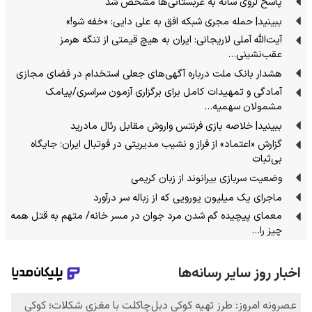
پاسخ لروی سانه به عربستانی‌ها مشخص شد
ببینید| حمله مجری شبکه افق به علی دایی: «خفه شو!»
آیت‌الله آملی لاریجانی: ایران به هیچ قیمتی از تنگه هرمز
عقب‌نشینی…
هشدار بانک ملت درباره آگهی‌های جعلی استخدام در فضای مجازی
آمادگی و تمهیدات کامل برای برگزاری آزمون سراسری/پیامک
مشمولان سهمیه…
ببینید| خلاصه بازی فرنتس واروش مقابل رئال مادرید
گزارش «اعتماد» از فراز و نشیب مدیریتی در فوتبال ایران؛ جایگاه
بی‌ثبات
وضعیت سربازی بیرانوند از زبان کریمی
ماجرای یک میلیون یورویی که از زباله سر درآورد
معمای پیچیده گم شدن مرد جوان در مسر خانه/ متهم به قتل همه
چیز را…