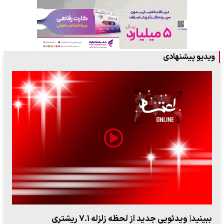
ویدیو پیشنهادی
ببینید| ویدئویی جدید از لحظه زلزله ۷.۱ ریشتری