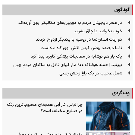
گوناگون
در عصر دیجیتال مردم به دوربین‌های مکانیکی روی آورده‌اند
خوب بخوابید تا چاق نشوید
دو ربات انسان‌نما در روسیه با یکدیگر ازدواج کردند
ناسا درصدد روشن کردن آتش روی کره ماه است
یک بار هم نوشابه در معالجات پزشکی کاربرد پیدا کرد
ببینید | حمله هولناک ۹۰۰ مار کبرای قاتل به ساکنان مردم چین
شغل عجیب در یک باغ وحش چینی
وب گردی
چرا لباس کار آبی همچنان محبوب‌ترین رنگ
در صنایع مختلف است؟
دندانپزشکی با بیهوشی در تبریز؛ معرفی