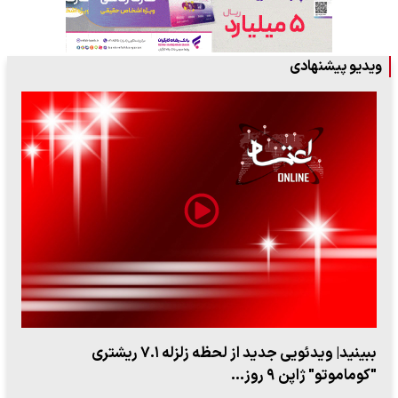
ویدیو پیشنهادی
ببینید| ویدئویی جدید از لحظه زلزله ۷.۱ ریشتری
"کوماموتو" ژاپن ۹ روز…