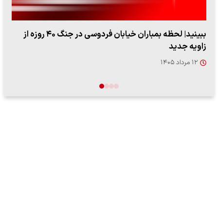
ببینید| ویدئویی جدید از لحظه زلزله ۷.۱ ریشتری
"کوماموتو" ژاپن ۹ روز…
۱۶ مرداد ۱۴۰۵
…